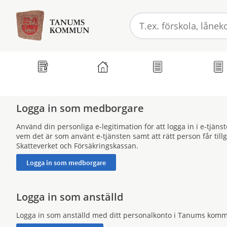
Välkommen
till
e-
tjänster
-
Tanums
Tjänster
Mina sidor
GDPR
E-legitim
kommun
Logga in som medborgare
Använd din personliga e-legitimation för att logga in i e-tjän
vem det är som använt e-tjänsten samt att rätt person får til
Skatteverket och Försäkringskassan.
Logga in som anställd
Logga in som anställd med ditt personalkonto i Tanums kom