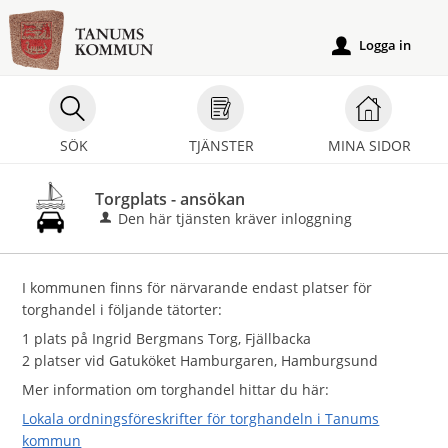
Välkommen
till
Logga in
u
e-
tjänster
-
SÖK
TJÄNSTER
MINA SIDOR
Tanums
kommun
Torgplats - ansökan
Den här tjänsten kräver inloggning
I kommunen finns för närvarande endast platser för
torghandel i följande tätorter:
1 plats på Ingrid Bergmans Torg, Fjällbacka
2 platser vid Gatuköket Hamburgaren, Hamburgsund
Mer information om torghandel hittar du här:
Lokala ordningsföreskrifter för torghandeln i Tanums
kommun