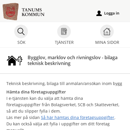
Välkommen
till
Logga in
u
e-
tjänster
-
SÖK
TJÄNSTER
MINA SIDOR
Tanums
kommun
Bygglov, marklov och rivningslov - bilaga
teknisk beskrivning
Teknisk beskrivning, bilaga till anmälan/ansökan inom bygg
Hämta dina företagsuppgifter
I e-tjänsten kan du välja att hämta dina
företagsuppgifter från Bolagsverket, SCB och Skatteverket,
så att du slipper fylla i dem.
Läs mer på sidan
Så här hämtas dina företagsuppgifter
.
Du kan också välja att fylla i uppgifter om ditt företag