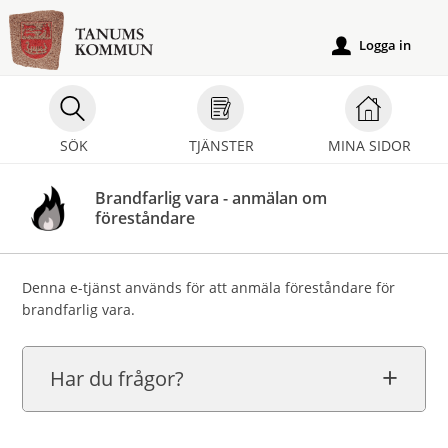
Välkommen
till
Logga in
u
e-
tjänster
-
SÖK
TJÄNSTER
MINA SIDOR
Tanums
kommun
Brandfarlig vara - anmälan om
föreståndare
Denna e-tjänst används för att anmäla föreståndare för
brandfarlig vara.
Har du frågor?