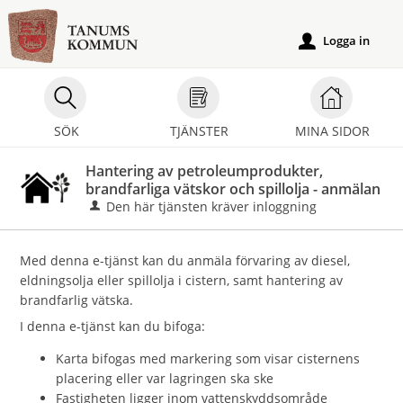
Välkommen
till
Logga in
u
e-
tjänster
-
SÖK
TJÄNSTER
MINA SIDOR
Tanums
kommun
Hantering av petroleumprodukter,
brandfarliga vätskor och spillolja - anmälan
Den här tjänsten kräver inloggning
Med denna e-tjänst kan du anmäla förvaring av diesel,
eldningsolja eller spillolja i cistern, samt hantering av
brandfarlig vätska.
I denna e-tjänst kan du bifoga:
Karta bifogas med markering som visar cisternens
placering eller var lagringen ska ske
Fastigheten ligger inom vattenskyddsområde