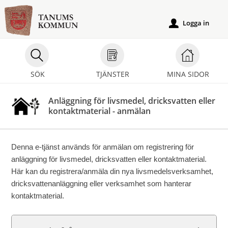
Välkommen
till
Logga in
u
e-
tjänster
-
SÖK
TJÄNSTER
MINA SIDOR
Tanums
kommun
Anläggning för livsmedel, dricksvatten eller
kontaktmaterial - anmälan
Denna e-tjänst används för anmälan om registrering för
anläggning för livsmedel, dricksvatten eller kontaktmaterial.
Här kan du registrera/anmäla din nya livsmedelsverksamhet,
dricksvattenanläggning eller verksamhet som hanterar
kontaktmaterial.