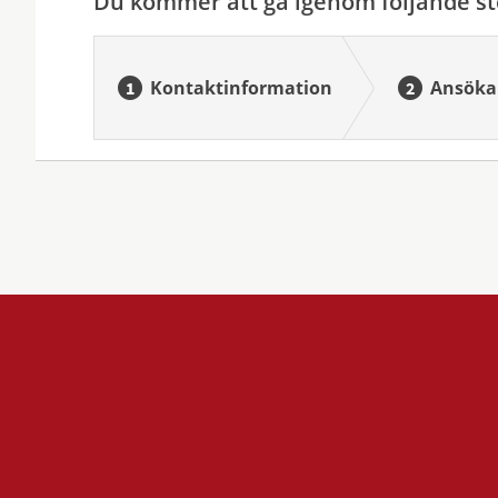
Du kommer att gå igenom följande st
Kontaktinformation
Ansöka