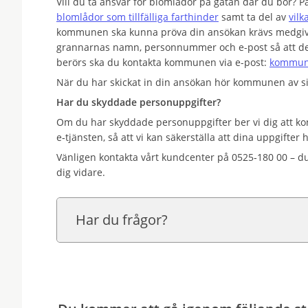
Vill du ta ansvar för blomlådor på gatan där du bor
blomlådor som tillfälliga farthinder
samt ta del av
vilk
kommunen ska kunna pröva din ansökan krävs medgiv
grannarnas namn, personnummer och e-post så att de
berörs ska du kontakta kommunen via e-post:
kommun
När du har skickat in din ansökan hör kommunen av sig 
Har du skyddade personuppgifter?
Om du har skyddade personuppgifter ber vi dig att ko
e‑tjänsten, så att vi kan säkerställa att dina uppgifter 
Vänligen kontakta vårt kundcenter på 0525‑180 00 – du
dig vidare.
Har du frågor?