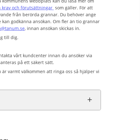
? På kommunens webbplats kan du läsa mer om
a krav och förutsättningar
som gäller.
För att
ande från berörda grannar. Du behöver ange
 kan godkänna ansökan. Om fler än tio grannar
@tanum.se
, innan ansökan skickas in.
till dig.
ntakta vårt kundcenter innan du ansöker via
hanteras på ett säkert sätt.
 är varmt välkommen att ringa oss så hjälper vi