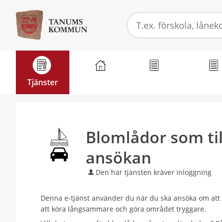
Välkommen
till
e-
tjänster
-
Tanums
Tjänster
Mina sidor
GDPR
E-legitim
kommun
Blomlådor som till
ansökan
Den här tjänsten kräver inloggning
Denna e-tjänst använder du när du ska ansöka om att sä
att köra långsammare och göra området tryggare.