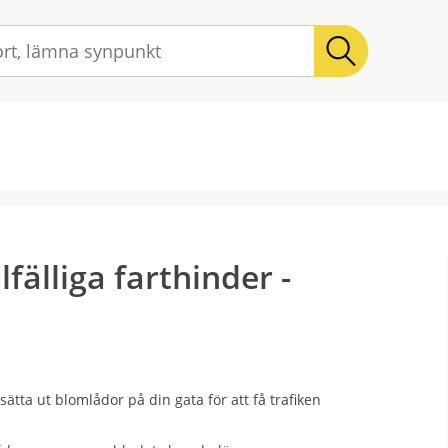
Sök
ation
fälliga farthinder -
tta ut blomlådor på din gata för att få trafiken