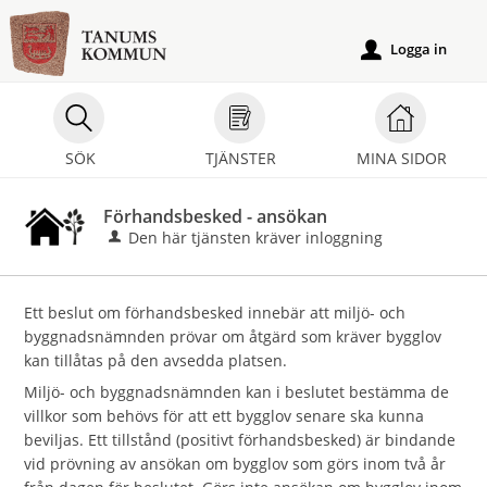
Välkommen
till
Logga in
u
e-
tjänster
-
SÖK
TJÄNSTER
MINA SIDOR
Tanums
kommun
Förhandsbesked - ansökan
Den här tjänsten kräver inloggning
Ett beslut om förhandsbesked innebär att miljö- och
byggnadsnämnden prövar om åtgärd som kräver bygglov
kan tillåtas på den avsedda platsen.
Miljö- och byggnadsnämnden kan i beslutet bestämma de
villkor som behövs för att ett bygglov senare ska kunna
beviljas. Ett tillstånd (positivt förhandsbesked) är bindande
vid prövning av ansökan om bygglov som görs inom två år