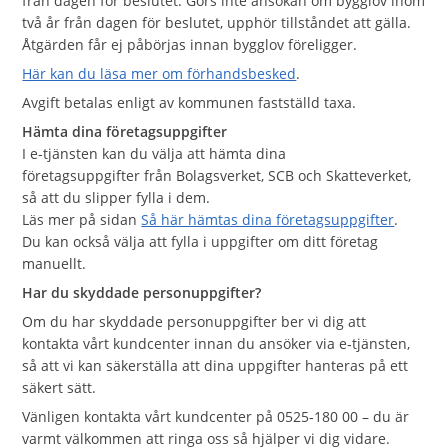
från dagen för beslutet. Görs inte ansökan om bygglov inom
två år från dagen för beslutet, upphör tillståndet att gälla.
Åtgärden får ej påbörjas innan bygglov föreligger.
Här kan du läsa mer om förhandsbesked
.
Avgift betalas enligt av kommunen fastställd taxa.
Hämta dina företagsuppgifter
I e-tjänsten kan du välja att hämta dina
företagsuppgifter från Bolagsverket, SCB och Skatteverket,
så att du slipper fylla i dem.
Läs mer på sidan
Så här hämtas dina företagsuppgifter
.
Du kan också välja att fylla i uppgifter om ditt företag
manuellt.
Har du skyddade personuppgifter?
Om du har skyddade personuppgifter ber vi dig att
kontakta vårt kundcenter innan du ansöker via e‑tjänsten,
så att vi kan säkerställa att dina uppgifter hanteras på ett
säkert sätt.
Vänligen kontakta vårt kundcenter på 0525‑180 00 – du är
varmt välkommen att ringa oss så hjälper vi dig vidare.