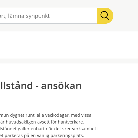
Sök
ation
llstånd - ansökan
mun dygnet runt, alla veckodagar, med vissa
d är huvudsakligen avsett för hantverkare,
lståndet gäller enbart när det sker verksamhet i
net parkeras på en vanlig parkeringsplats.