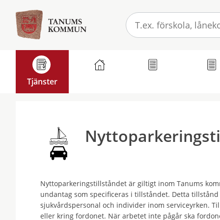
Välkommen
till
e-
tjänster
-
Tanums
Tjänster
Mina sidor
GDPR
E-legitim
kommun
Nyttoparkeringsti
Nyttoparkeringstillståndet är giltigt inom Tanums kom
undantag som specificeras i tillståndet. Detta tillstån
sjukvårdspersonal och individer inom serviceyrken. Til
eller kring fordonet. När arbetet inte pågår ska fordo